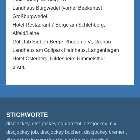
Landhaus Burgwedel (vorher Beekehus),
Großburgwedel
Hotel Restaurant 7 Berge am Schlehberg,
Alfeld/Leine
Golfclub Sieben-Berge Rheden e.V., Gronau
Landhaus am Golfpark Hainhaus, Langenhagen
Hotel Osterberg, Hildesheim-Himmelsthür
u.v.m.
STICHWORTE
discjockey, disc jockey equipment, discjockey mix,
discjockey job, discjockey buchen, discjockey bremen,