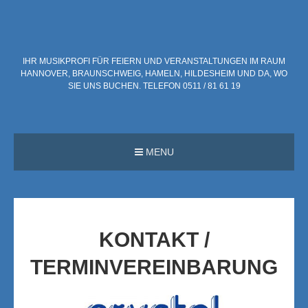
S
k
i
IHR MUSIKPROFI FÜR FEIERN UND VERANSTALTUNGEN IM RAUM
p
HANNOVER, BRAUNSCHWEIG, HAMELN, HILDESHEIM UND DA, WO
t
SIE UNS BUCHEN. TELEFON 0511 / 81 61 19
o
c
o
MENU
n
t
e
n
t
KONTAKT /
TERMINVEREINBARUNG